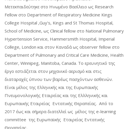
Μετεκπαιδεύτηκε στο Ηνωμένο Βασίλειο ως Research
Fellow στο Department of Respiratory Medicine Κings
College Hospital ,Guy’s, Kings and St Thomas Hospital,
School of Medicine, ως Clinical fellow στο National Pulmonary
Hypertension Service, Hammersmith Hospital, Imperial
College, London και στον Καναδά ως observer fellow στο
Department of Pulmonary and Critical Care Medicine, Health
Center, Winnipeg, Manitoba, Canada. Το ερευνητικό της
έργο εστιάζεται στον μηχανικό αερισμό και στις
διαταραχές ύπνου των βαρέως πασχόντων ασθενών.
Είναι μέλος της Ελληνικής και της Ευρωπαικής
Πνευμονολογικής Εταιρείας και της Ελλληνικής και
Ευρωπαικής Εταιρείας Εντατικής Θεραπείας. Από το
2017 έως και σήμερα διατελλεί ως μέλος της e-learning
committee της Ευρωπαϊκής Εταιρείας Εντατικής
Θεραπείας.